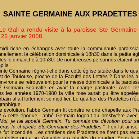
SAINTE GERMAINE AUX PRADETTES
e Gall a rendu visite à la paroisse Ste Germaine 
 26 janvier 2008.
midi riche en échanges avec toute la communauté paroissia
nellement la célébration dominicale à 18h30 dans la petite égl
èles le dimanche à 10h30. De nombreuses personnes étaient pré
plis.
nte Germaine règne-t-elle dans cette église située dans le quar
st de Toulouse, proche de la Faculté des Lettres ? Dans les
environs se retrouvaient pour la messe dominicale à la parois
 Germain Beauville en avait la charge pastorale. Avec l'ess
s les années 1970-1980 la ville rose aurait pu être appelée
urbain allait fortement se modifier. Le quartier des Pradettes n'
raphique.
 évolution, l'abbé Germain fit construire une chapelle aux Pr
 A cette époque, l'abbé Germain logeait au presbytère avec 
Moi, je t'ai appelé Germain. Tu connais ma dévotion pour s
eras la chapelle Ste-Germaine des Pradettes."
Il en fut ains
e fut incendiée. Les chrétiens des Pradettes ne firent pas reco
 église qui a su s'adapter aux réalités du quartier. Sous la p