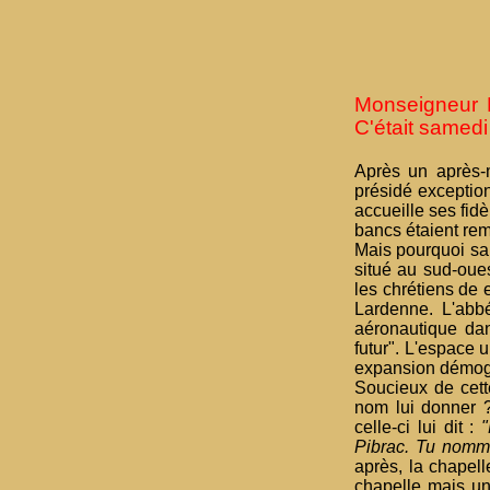
Monseigneur L
C'était samedi
Après un après-
présidé exception
accueille ses fid
bancs étaient rem
Mais pourquoi sai
situé au sud-oue
les chrétiens de 
Lardenne. L'abbé
aéronautique dan
futur". L'espace 
expansion démog
Soucieux de cette
nom lui donner ?
celle-ci lui dit :
"
Pibrac. Tu nomm
après, la chapell
chapelle mais une