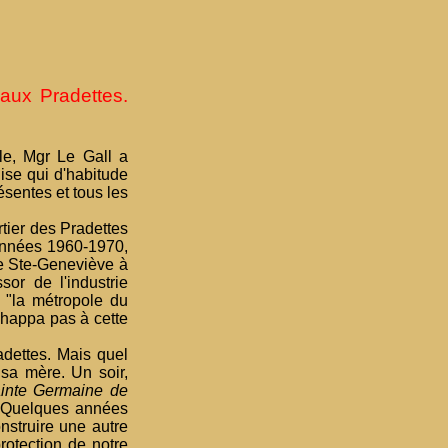
aux Pradettes.
le, Mgr Le Gall a
ise qui d'habitude
sentes et tous les
tier des Pradettes
 années 1960-1970,
se Ste-Geneviève à
or de l'industrie
 "la métropole du
échappa pas à cette
adettes. Mais quel
sa mère. Un soir,
ainte Germaine de
i. Quelques années
nstruire une autre
rotection de notre